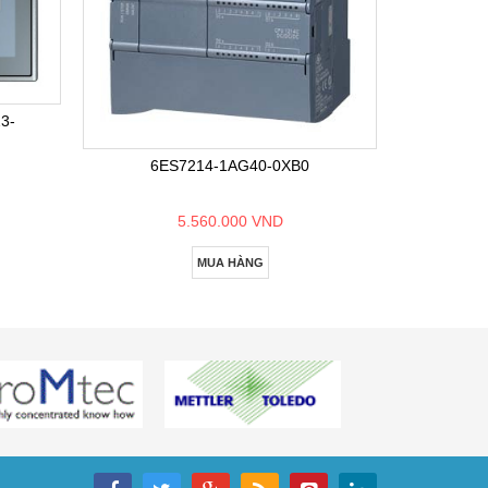
6E
3-
6ES7214-1AG40-0XB0
5.560.000 VND
MUA HÀNG