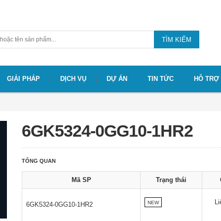
TÌM KIẾM
GIẢI PHÁP
DỊCH VỤ
DỰ ÁN
TIN TỨC
HỖ TRỢ
6GK5324-0GG10-1HR2
TỔNG QUAN
Mã SP
Trạng thái
Li
NEW
6GK5324-0GG10-1HR2