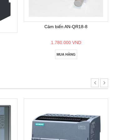
Bộ lập
Cảm biến AN-QR18-8
1.780.000 VND
MUA HÀNG