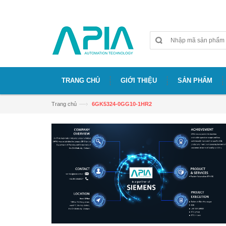
Chào mừng bạn đã đến với website APIA
TRANG CHỦ
GIỚI THIỆU
SẢN PHẨM
—›
Trang chủ
6GK5324-0GG10-1HR2