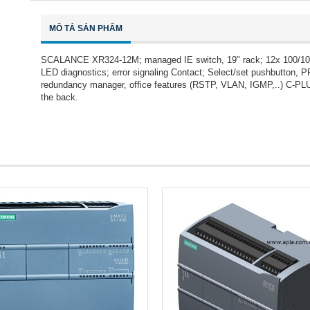
MÔ TẢ SẢN PHẨM
SCALANCE XR324-12M; managed IE switch, 19" rack; 12x 100/1000 M
LED diagnostics; error signaling Contact; Select/set pushbutton
redundancy manager, office features (RSTP, VLAN, IGMP,..) C-PLU
the back.