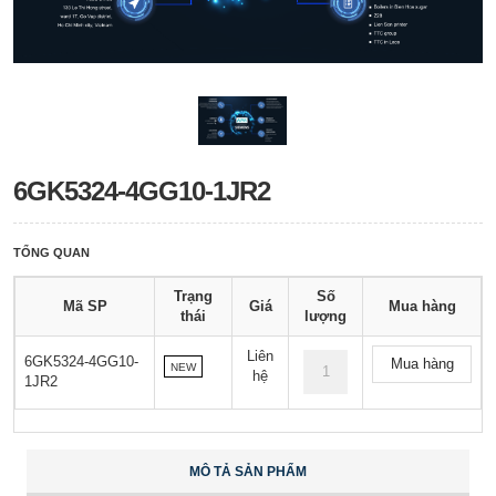
6GK5324-4GG10-1JR2
TỔNG QUAN
Trạng
Số
Mã SP
Giá
Mua hàng
thái
lượng
Liên
6GK5324-4GG10-
Mua hàng
NEW
hệ
1JR2
MÔ TẢ SẢN PHẨM