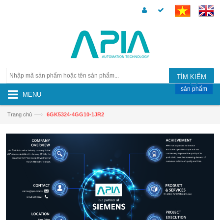
TÌM KIẾM
sản phẩm
MENU
—›
Trang chủ
6GK5324-4GG10-1JR2