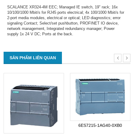
SCALANCE XR324-4M EEC; Managed IE switch, 19" rack; 16x
10/100/1000 Mbit/s for RJ45 ports electrical; 4x 100/1000 Mbit/s for
2-port media modules, electrical or optical; LED diagnostics; error
signaling Contact; Select/set pushbutton, PROFINET IO device,
network management, Integrated redundancy manager; Power
supply 1x 24 V DC; Ports at the back.
SẢN PHẨM LIÊN QUAN
6ES7215-1AG40-0XB0