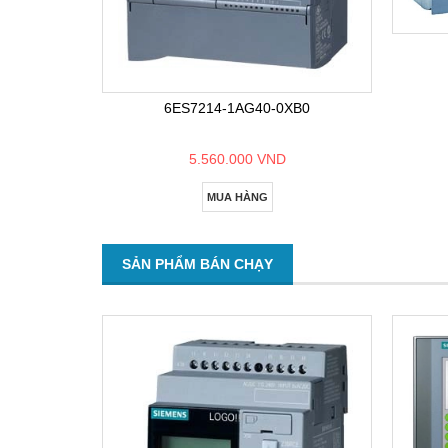
6ES7214-1AG40-0XB0
5.560.000 VND
MUA HÀNG
SẢN PHẨM BÁN CHẠY