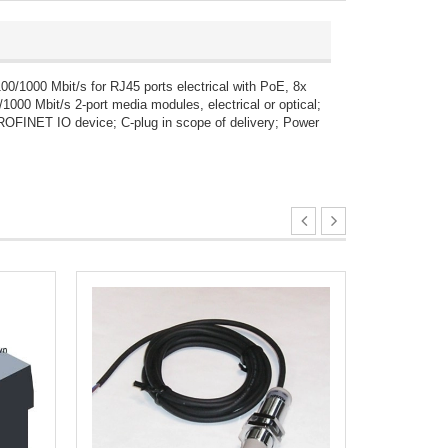
1000 Mbit/s for RJ45 ports electrical with PoE, 8x
1000 Mbit/s 2-port media modules, electrical or optical;
PROFINET IO device; C-plug in scope of delivery; Power