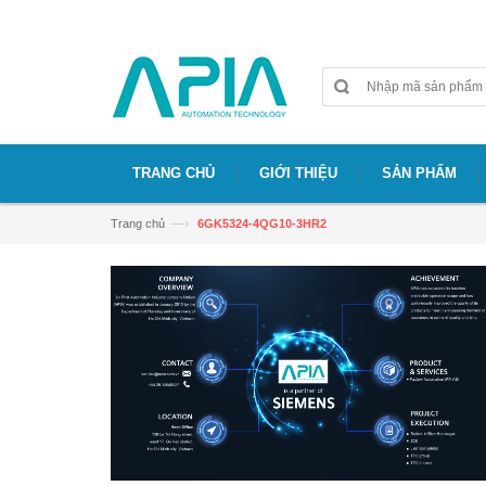
Chào mừng bạn đã đến với website APIA
TRANG CHỦ
GIỚI THIỆU
SẢN PHẨM
—›
Trang chủ
6GK5324-4QG10-3HR2