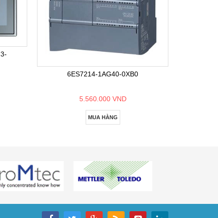
6E
3-
6ES7214-1AG40-0XB0
5.560.000 VND
MUA HÀNG