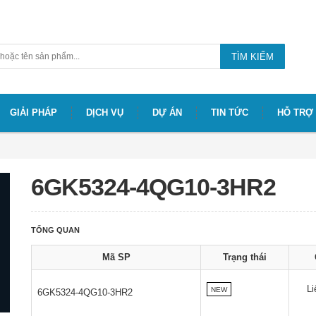
TÌM KIẾM
GIẢI PHÁP
DỊCH VỤ
DỰ ÁN
TIN TỨC
HỖ TRỢ
6GK5324-4QG10-3HR2
TỔNG QUAN
Mã SP
Trạng thái
Li
NEW
6GK5324-4QG10-3HR2