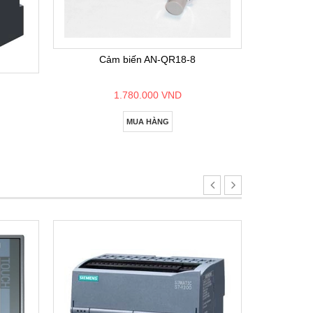
Bộ lập
Cảm biến AN-QR18-8
1.780.000 VND
MUA HÀNG