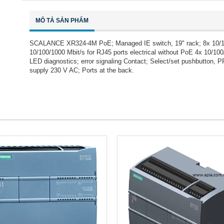
MÔ TẢ SẢN PHẨM
SCALANCE XR324-4M PoE; Managed IE switch, 19" rack; 8x 10/100/
10/100/1000 Mbit/s for RJ45 ports electrical without PoE 4x 10/100/
LED diagnostics; error signaling Contact; Select/set pushbutton, 
supply 230 V AC; Ports at the back.