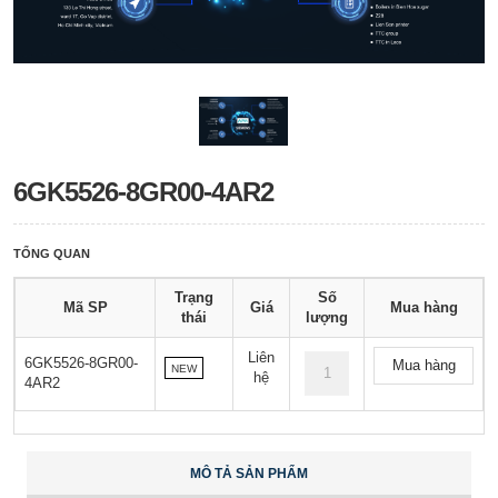
6GK5526-8GR00-4AR2
TỔNG QUAN
Trạng
Số
Mã SP
Giá
Mua hàng
thái
lượng
Liên
6GK5526-8GR00-
Mua hàng
NEW
hệ
4AR2
MÔ TẢ SẢN PHẨM