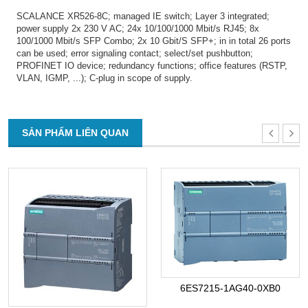
SCALANCE XR526-8C; managed IE switch; Layer 3 integrated;
power supply 2x 230 V AC; 24x 10/100/1000 Mbit/s RJ45; 8x
100/1000 Mbit/s SFP Combo; 2x 10 Gbit/S SFP+; in in total 26 ports
can be used; error signaling contact; select/set pushbutton;
PROFINET IO device; redundancy functions; office features (RSTP,
VLAN, IGMP, ...); C-plug in scope of supply.
SẢN PHẨM LIÊN QUAN
6ES7215-1AG40-0XB0