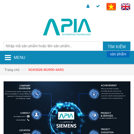
TÌM KIẾM
sản phẩm
MENU
—›
Trang chủ
6GK5526-8GR00-4AR2