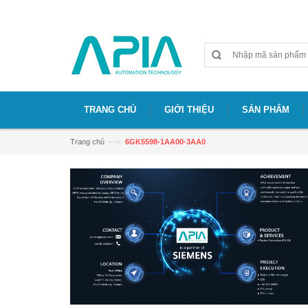
Chào mừng bạn đã đến với website APIA
TRANG CHỦ
GIỚI THIỆU
SẢN PHẨM
—›
Trang chủ
6GK5598-1AA00-3AA0