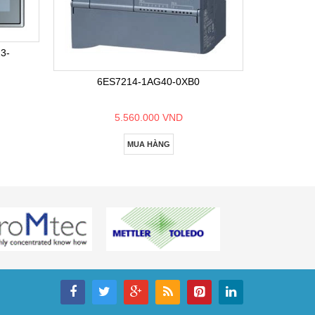
6E
3-
6ES7214-1AG40-0XB0
5.560.000 VND
MUA HÀNG