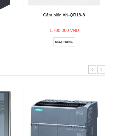
Bộ lập
Cảm biến AN-QR18-8
1.780.000 VND
MUA HÀNG