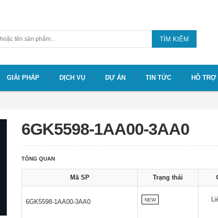
TÌM KIẾM
GIẢI PHÁP
DỊCH VỤ
DỰ ÁN
TIN TỨC
HỖ TRỢ
6GK5598-1AA00-3AA0
TỔNG QUAN
Mã SP
Trạng thái
Li
NEW
6GK5598-1AA00-3AA0