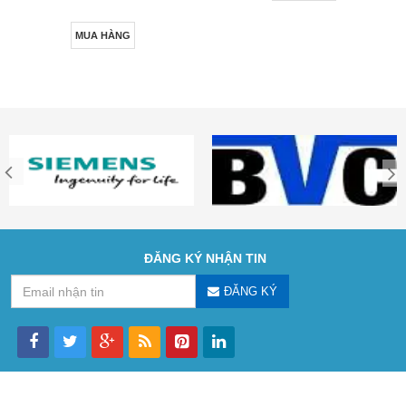
MUA HÀNG
ĐĂNG KÝ NHẬN TIN
ĐĂNG KÝ