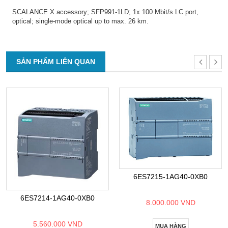
SCALANCE X accessory; SFP991-1LD; 1x 100 Mbit/s LC port,
optical; single-mode optical up to max. 26 km.
SẢN PHẨM LIÊN QUAN
6ES7215-1AG40-0XB0
6ES7214-1AG40-0XB0
8.000.000 VND
5.560.000 VND
MUA HÀNG