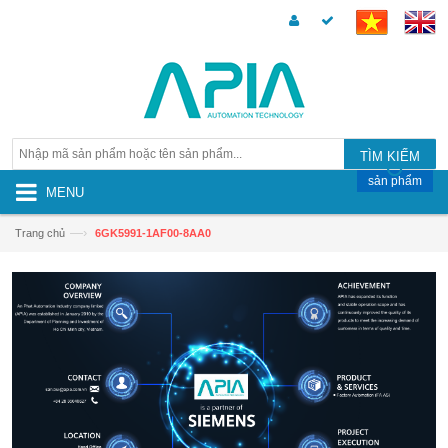
TÌM KIẾM
sản phẩm
MENU
—›
Trang chủ
6GK5991-1AF00-8AA0