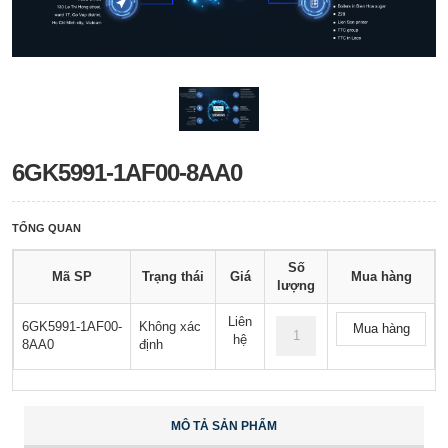
6GK5991-1AF00-8AA0
TỔNG QUAN
Số
Mã SP
Trạng thái
Giá
Mua hàng
lượng
Liên
6GK5991-1AF00-
Không xác
Mua hàng
hệ
8AA0
định
MÔ TẢ SẢN PHẨM