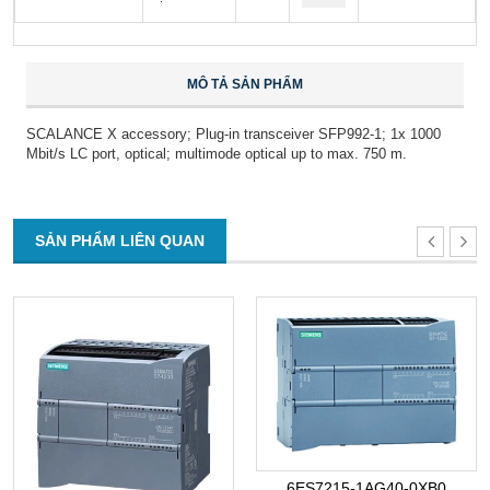
MÔ TẢ SẢN PHẨM
SCALANCE X accessory; Plug-in transceiver SFP992-1; 1x 1000
Mbit/s LC port, optical; multimode optical up to max. 750 m.
SẢN PHẨM LIÊN QUAN
6ES7215-1AG40-0XB0