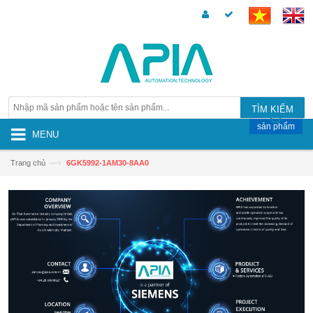
TÌM KIẾM
sản phẩm
MENU
—›
Trang chủ
6GK5992-1AM30-8AA0