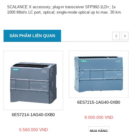
SCALANCE X accessory; plug-in transceiver SFP992-1LD+; 1x
1000 Mbit/s LC port, optical; single-mode optical up to max. 30 km.
SẢN PHẨM LIÊN QUAN
6ES7215-1AG40-0XB0
6ES7214-1AG40-0XB0
8.000.000 VND
5.560.000 VND
MUA HÀNG