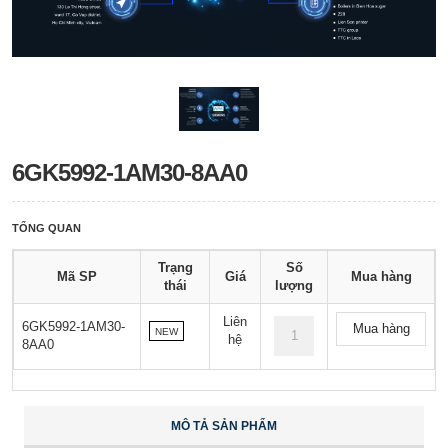
6GK5992-1AM30-8AA0
TỔNG QUAN
Trạng
Số
Mã SP
Giá
Mua hàng
thái
lượng
Liên
6GK5992-1AM30-
Mua hàng
NEW
hệ
8AA0
MÔ TẢ SẢN PHẨM