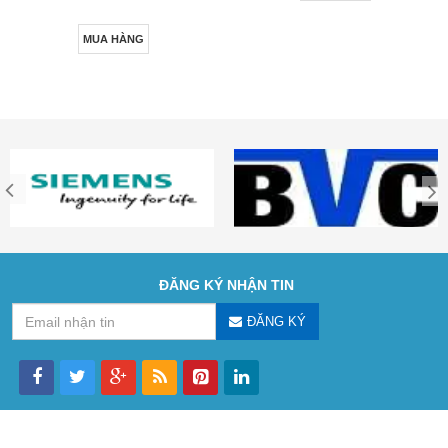
MUA HÀNG
ĐĂNG KÝ NHẬN TIN
ĐĂNG KÝ