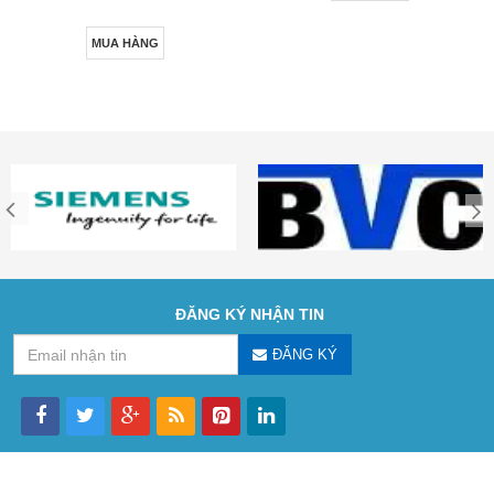
MUA HÀNG
ĐĂNG KÝ NHẬN TIN
ĐĂNG KÝ