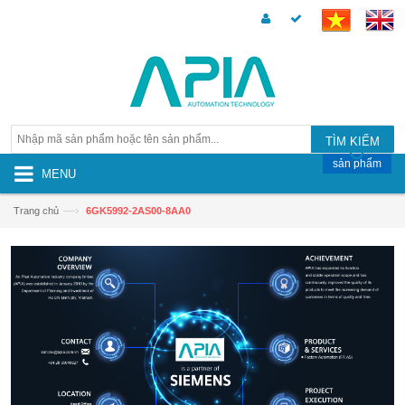
TÌM KIẾM
sản phẩm
MENU
—›
Trang chủ
6GK5992-2AS00-8AA0