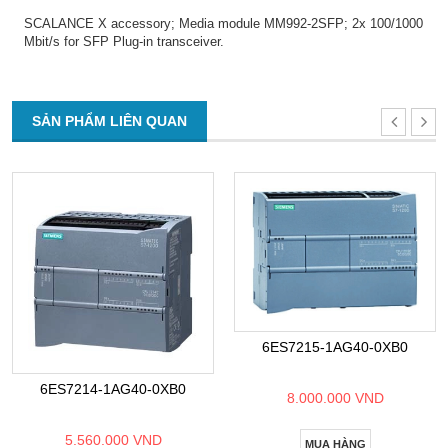
SCALANCE X accessory; Media module MM992-2SFP; 2x 100/1000
Mbit/s for SFP Plug-in transceiver.
SẢN PHẨM LIÊN QUAN
6ES7215-1AG40-0XB0
6ES7214-1AG40-0XB0
8.000.000 VND
5.560.000 VND
MUA HÀNG