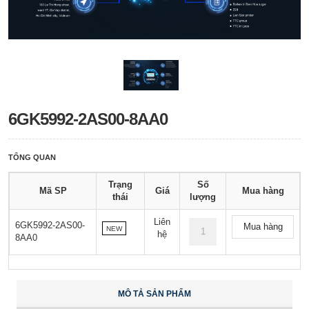
6GK5992-2AS00-8AA0
TỔNG QUAN
Trạng
Số
Mã SP
Giá
Mua hàng
thái
lượng
Liên
6GK5992-2AS00-
Mua hàng
NEW
hệ
8AA0
MÔ TẢ SẢN PHẨM