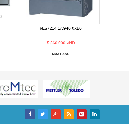
6E
3-
6ES7214-1AG40-0XB0
5.560.000 VND
MUA HÀNG