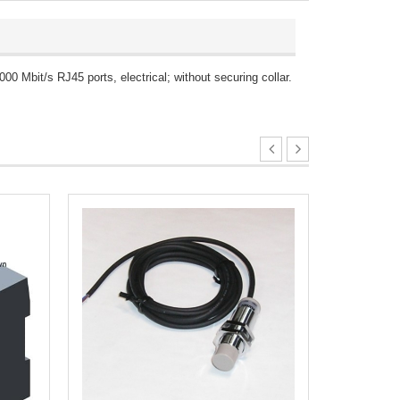
it/s RJ45 ports, electrical; without securing collar.
Bộ lập