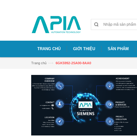
Chào mừng bạn đã đến với website APIA
TRANG CHỦ
GIỚI THIỆU
SẢN PHẨM
—›
Trang chủ
6GK5992-2SA00-8AA0