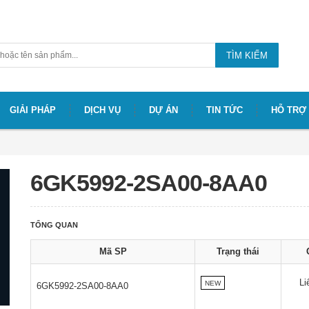
TÌM KIẾM
GIẢI PHÁP
DỊCH VỤ
DỰ ÁN
TIN TỨC
HỖ TRỢ
6GK5992-2SA00-8AA0
TỔNG QUAN
Mã SP
Trạng thái
Li
NEW
6GK5992-2SA00-8AA0