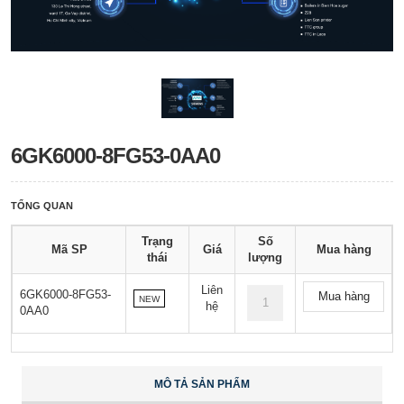
6GK6000-8FG53-0AA0
TỔNG QUAN
Trạng
Số
Mã SP
Giá
Mua hàng
thái
lượng
Liên
6GK6000-8FG53-
Mua hàng
NEW
hệ
0AA0
MÔ TẢ SẢN PHẨM