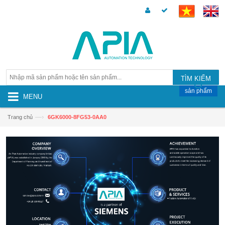
TÌM KIẾM
sản phẩm
MENU
—›
Trang chủ
6GK6000-8FG53-0AA0