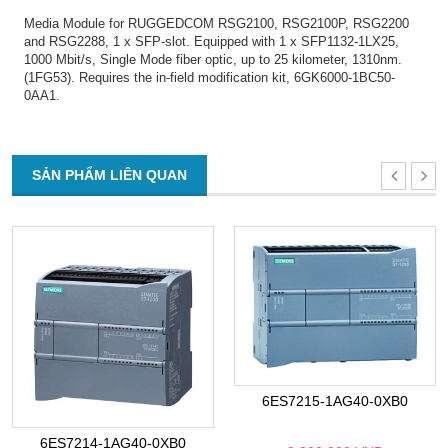
Media Module for RUGGEDCOM RSG2100, RSG2100P, RSG2200
and RSG2288, 1 x SFP-slot. Equipped with 1 x SFP1132-1LX25,
1000 Mbit/s, Single Mode fiber optic, up to 25 kilometer, 1310nm.
(1FG53). Requires the in-field modification kit, 6GK6000-1BC50-
0AA1.
SẢN PHẨM LIÊN QUAN
6ES7215-1AG40-0XB0
6ES7214-1AG40-0XB0