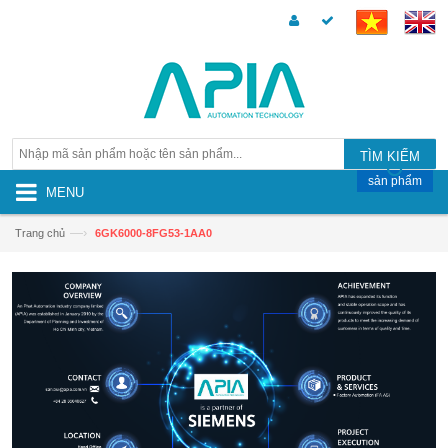
TÌM KIẾM
sản phẩm
MENU
—›
Trang chủ
6GK6000-8FG53-1AA0