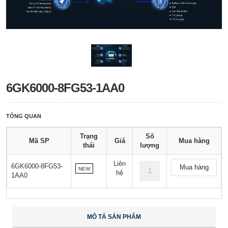
6GK6000-8FG53-1AA0
TỔNG QUAN
Trạng
Số
Mã SP
Giá
Mua hàng
thái
lượng
Liên
6GK6000-8FG53-
Mua hàng
NEW
hệ
1AA0
MÔ TẢ SẢN PHẨM