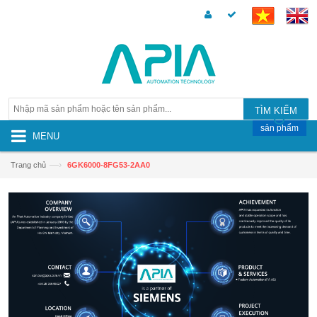
TÌM KIẾM
sản phẩm
MENU
—›
Trang chủ
6GK6000-8FG53-2AA0