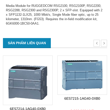
Media Module for RUGGEDCOM RSG2100, RSG2100P, RSG2200,
RSG2288, RSG2300 and RSG2300P, 2 x SFP-slot. Equipped with 2
x SFP1132-1LX25, 1000 Mbit/s, Single Mode fiber optic, up to 25
kilometer, 1310nm. (FG53). Requires the in-field modification kit,
6GK6000-1BC50-0AA1.
SẢN PHẨM LIÊN QUAN
6ES7215-1AG40-0XB0
6ES7214-1AG40-0XB0