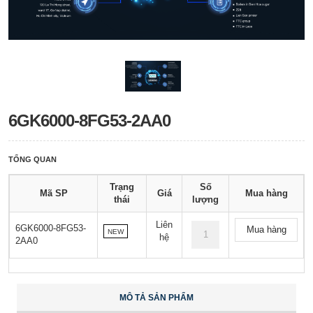
6GK6000-8FG53-2AA0
TỔNG QUAN
Trạng
Số
Mã SP
Giá
Mua hàng
thái
lượng
Liên
6GK6000-8FG53-
Mua hàng
NEW
hệ
2AA0
MÔ TẢ SẢN PHẨM