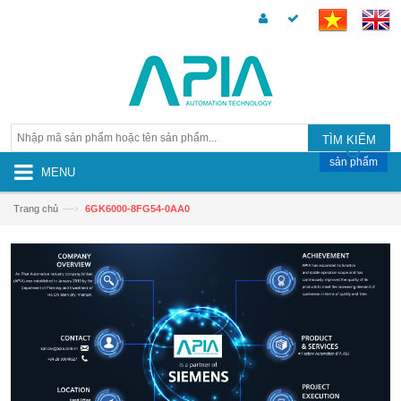
TÌM KIẾM
sản phẩm
MENU
—›
Trang chủ
6GK6000-8FG54-0AA0