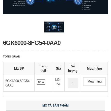
6GK6000-8FG54-0AA0
TỔNG QUAN
Trạng
Số
Mã SP
Giá
Mua hàng
thái
lượng
Liên
6GK6000-8FG54-
Mua hàng
NEW
hệ
0AA0
MÔ TẢ SẢN PHẨM