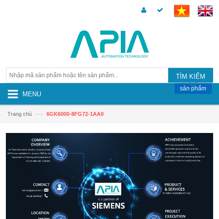
TÌM KIẾM
sản phẩm
MENU
—›
Trang chủ
6GK6000-8FG72-1AA0