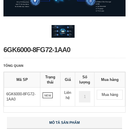
6GK6000-8FG72-1AA0
TỔNG QUAN
Trạng
Số
Mã SP
Giá
Mua hàng
thái
lượng
Liên
6GK6000-8FG72-
Mua hàng
NEW
hệ
1AA0
MÔ TẢ SẢN PHẨM