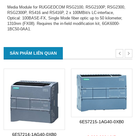
Media Module for RUGGEDCOM RSG2100, RSG2100P, RSG2300,
RSG2300P, RS416 and RS416P, 2 x 100MBit/s LC-interface,
Optical: 100BASE-FX, Single Mode fiber optic up to 50 kilometer,
1310nm (FX08). Requires the in-field modification kit, 6GK6000-
1BC50-0AA1.
SẢN PHẨM LIÊN QUAN
6ES7215-1AG40-0XB0
6ES7214-1AG40-0XB0