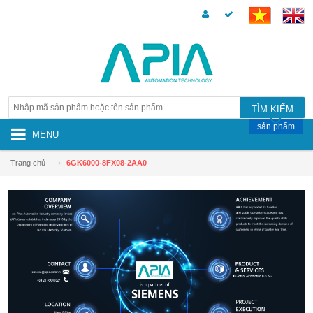
TÌM KIẾM
sản phẩm
MENU
—›
Trang chủ
6GK6000-8FX08-2AA0