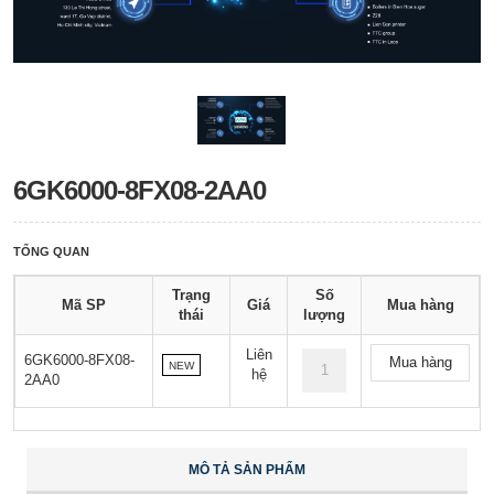
6GK6000-8FX08-2AA0
TỔNG QUAN
Trạng
Số
Mã SP
Giá
Mua hàng
thái
lượng
Liên
6GK6000-8FX08-
Mua hàng
NEW
hệ
2AA0
MÔ TẢ SẢN PHẨM