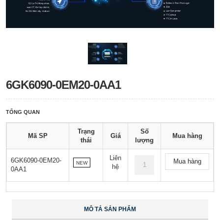
6GK6090-0EM20-0AA1
TỔNG QUAN
Trạng
Số
Mã SP
Giá
Mua hàng
thái
lượng
Liên
6GK6090-0EM20-
Mua hàng
NEW
hệ
0AA1
MÔ TẢ SẢN PHẨM