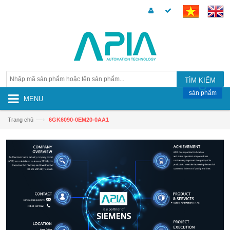
TÌM KIẾM
sản phẩm
MENU
—›
Trang chủ
6GK6090-0EM20-0AA1