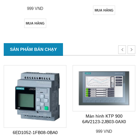
999 VND
MUA HÀNG
MUA HÀNG
SẢN PHẨM BÁN CHẠY
Màn hình KTP 900
6AV2123-2JB03-0AX0
999 VND
6ED1052-1FB08-0BA0