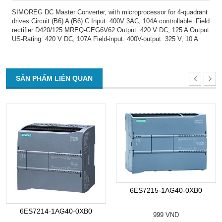
SIMOREG DC Master Converter, with microprocessor for 4-quadrant
drives Circuit (B6) A (B6) C Input: 400V 3AC, 104A controllable: Field
rectifier D420/125 MREQ-GEG6V62 Output: 420 V DC, 125 A Output
US-Rating: 420 V DC, 107A Field-input. 400V-output. 325 V, 10 A
SẢN PHẨM LIÊN QUAN
6ES7215-1AG40-0XB0
6ES7214-1AG40-0XB0
999 VND