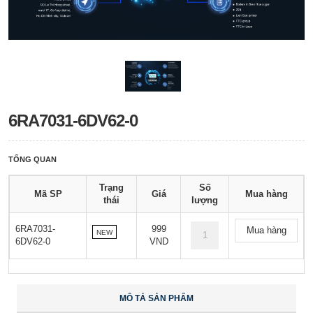
6RA7031-6DV62-0
TỔNG QUAN
Trạng
Số
Mã SP
Giá
Mua hàng
thái
lượng
6RA7031-
999
Mua hàng
NEW
6DV62-0
VND
MÔ TẢ SẢN PHẨM