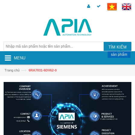
TÌM KIẾM
sản phẩm
MENU
—›
Trang chủ
6RA7031-6DV62-0