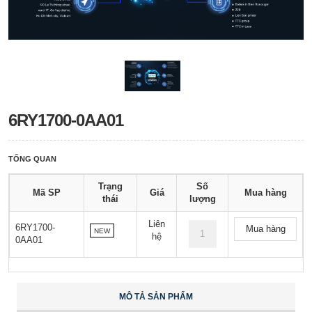
6RY1700-0AA01
TỔNG QUAN
Trạng
Số
Mã SP
Giá
Mua hàng
thái
lượng
Liên
6RY1700-
Mua hàng
NEW
hệ
0AA01
MÔ TẢ SẢN PHẨM