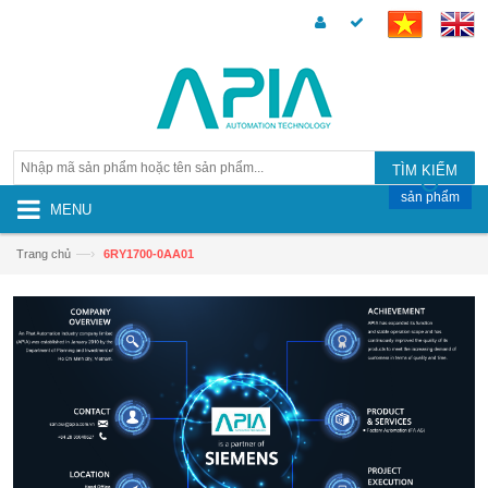
TÌM KIẾM
sản phẩm
MENU
—›
Trang chủ
6RY1700-0AA01