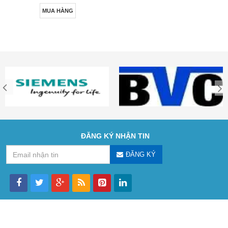
MUA HÀNG
ĐĂNG KÝ NHẬN TIN
ĐĂNG KÝ