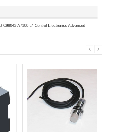
2 MB C98043-A7100-L4 Control Electronics Advanced
Bộ lập