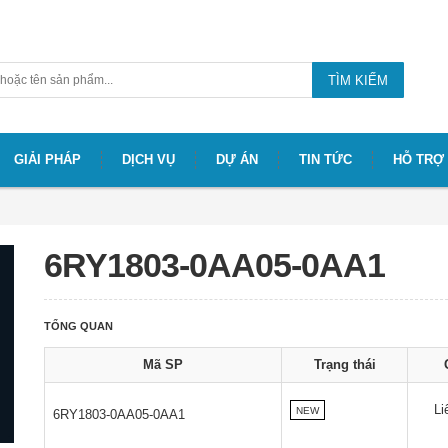
TÌM KIẾM
GIẢI PHÁP
DỊCH VỤ
DỰ ÁN
TIN TỨC
HỖ TRỢ
6RY1803-0AA05-0AA1
TỔNG QUAN
Mã SP
Trạng thái
Li
NEW
6RY1803-0AA05-0AA1