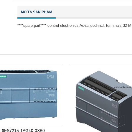
MÔ TẢ SẢN PHẨM
****spare part**** control electronics Advanced incl. terminals 3
6ES7215-1AG40-0XB0