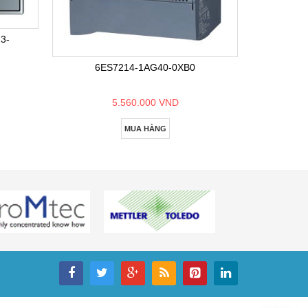
6E
3-
6ES7214-1AG40-0XB0
5.560.000 VND
MUA HÀNG