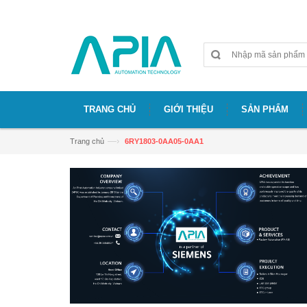
Chào mừng bạn đã đến với website APIA
TRANG CHỦ
GIỚI THIỆU
SẢN PHẨM
—›
Trang chủ
6RY1803-0AA05-0AA1