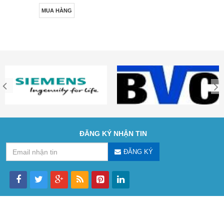
MUA HÀNG
ĐĂNG KÝ NHẬN TIN
ĐĂNG KÝ