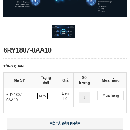
6RY1807-0AA10
TỔNG QUAN
Trạng
Số
Mã SP
Giá
Mua hàng
thái
lượng
Liên
6RY1807-
Mua hàng
NEW
hệ
0AA10
MÔ TẢ SẢN PHẨM