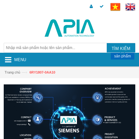
TÌM KIẾM
sản phẩm
MENU
—›
Trang chủ
6RY1807-0AA10