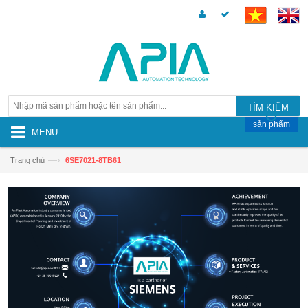
TÌM KIẾM
sản phẩm
MENU
—›
Trang chủ
6SE7021-8TB61