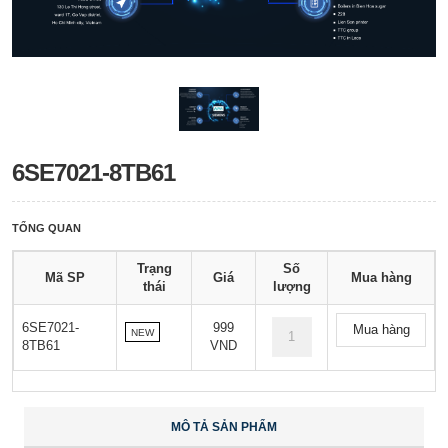
6SE7021-8TB61
TỔNG QUAN
Trạng
Số
Mã SP
Giá
Mua hàng
thái
lượng
6SE7021-
999
Mua hàng
NEW
8TB61
VND
MÔ TẢ SẢN PHẨM