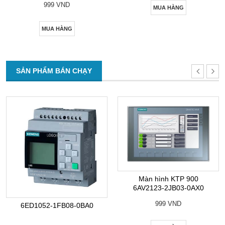
999 VND
MUA HÀNG
MUA HÀNG
SẢN PHẨM BÁN CHẠY
Màn hình KTP 900
6AV2123-2JB03-0AX0
999 VND
6ED1052-1FB08-0BA0