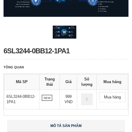
6SL3244-0BB12-1PA1
TỔNG QUAN
Trạng
Số
Mã SP
Giá
Mua hàng
thái
lượng
6SL3244-0BB12-
999
Mua hàng
NEW
1PA1
VND
MÔ TẢ SẢN PHẨM