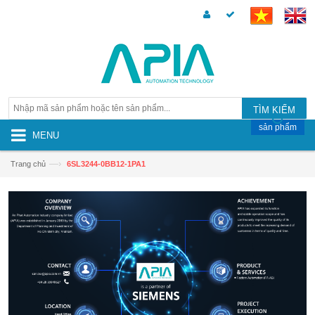
TÌM KIẾM
sản phẩm
MENU
—›
Trang chủ
6SL3244-0BB12-1PA1