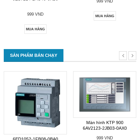
999 VND
999 VND
MUA HÀNG
MUA HÀNG
SẢN PHẨM BÁN CHẠY
Màn hình KTP 900
6AV2123-2JB03-0AX0
999 VND
6ED1052-1FB08-0BA0