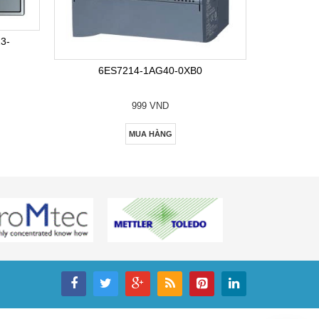
6E
3-
6ES7214-1AG40-0XB0
999 VND
MUA HÀNG