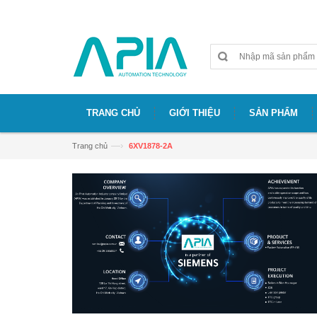
Chào mừng bạn đã đến với website APIA
TRANG CHỦ
GIỚI THIỆU
SẢN PHẨM
—›
Trang chủ
6XV1878-2A