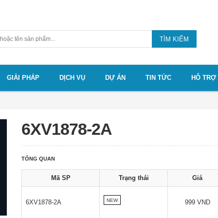
TÌM KIẾM
GIẢI PHÁP
DỊCH VỤ
DỰ ÁN
TIN TỨC
HỖ TRỢ
6XV1878-2A
TỔNG QUAN
Mã SP
Trạng thái
Giá
NEW
6XV1878-2A
999 VND