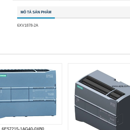
MÔ TẢ SẢN PHẨM
6XV1878-2A
6ES7215-1AG40-0XB0