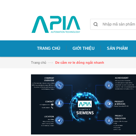
Chào mừng bạn đã đến với website APIA
TRANG CHỦ
GIỚI THIỆU
SẢN PHẨM
—›
Trang chủ
De cắm rơ le đóng ngắt nhanh