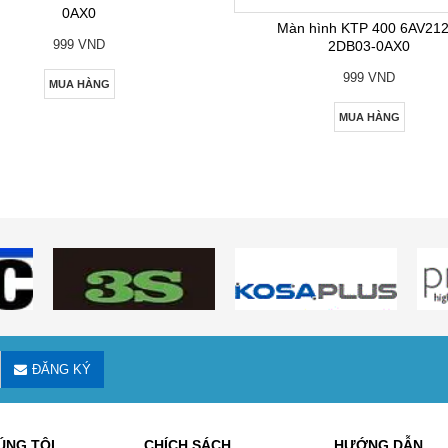
0AX0
Màn hình KTP 400 6AV212
999 VND
2DB03-0AX0
999 VND
MUA HÀNG
MUA HÀNG
ĐĂNG KÝ
ÚNG TÔI
CHÍCH SÁCH
HƯỚNG DẪN