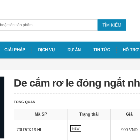
TÌM KIẾM
GIẢI PHÁP
DỊCH VỤ
DỰ ÁN
TIN TỨC
HỖ TRỢ
De cắm rơ le đóng ngắt n
TỔNG QUAN
Mã SP
Trạng thái
Giá
NEW
70LRCK16-HL
999 VND