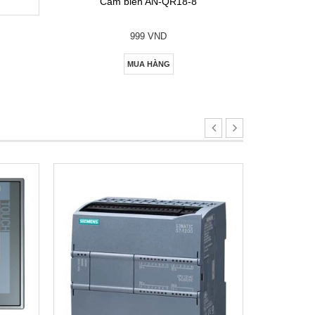
Cảm biến AN-QR18-8
999 VND
MUA HÀNG