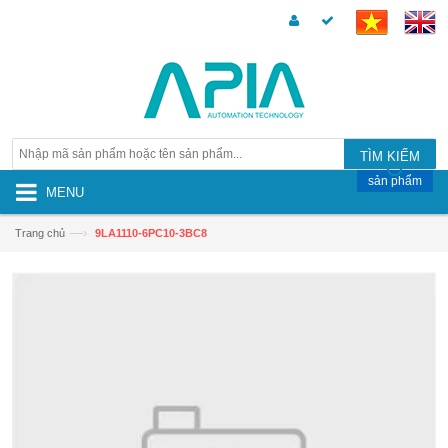
TÌM KIẾM
sản phẩm
MENU
—›
Trang chủ
9LA1110-6PC10-3BC8