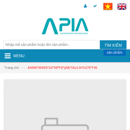
TÌM KIẾM
sản phẩm
MENU
—›
Trang chủ
A5000*304SS*1/2"NPT(F)(M)*15x1.5t*U175*T45