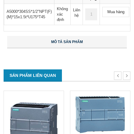
Không
Liên
A5000*304SS*1/2"NPT(F)
Mua hàng
xác
hệ
(M)*15x1.5t*U175*T45
định
MÔ TẢ SẢN PHẨM
SẢN PHẨM LIÊN QUAN