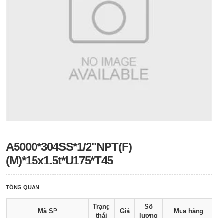
A5000*304SS*1/2"NPT(F)
(M)*15x1.5t*U175*T45
TỔNG QUAN
Trạng
Số
Mã SP
Giá
Mua hàng
thái
lượng