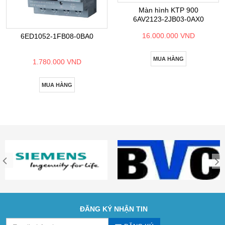
Màn hình KTP 900
6AV2123-2JB03-0AX0
16.000.000 VND
6ED1052-1FB08-0BA0
MUA HÀNG
1.780.000 VND
MUA HÀNG
ĐĂNG KÝ NHẬN TIN