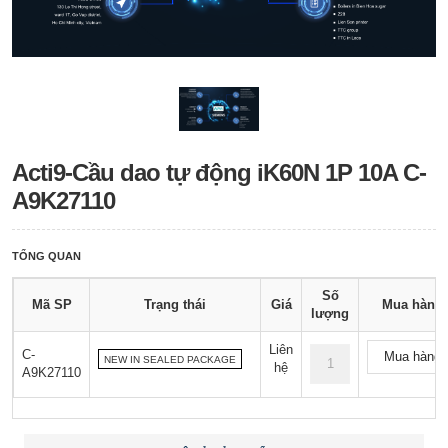
Acti9-Cầu dao tự động iK60N 1P 10A C-
A9K27110
TỔNG QUAN
Số
Mã SP
Trạng thái
Giá
Mua hàng
lượng
Liên
C-
Mua hàng
NEW IN SEALED PACKAGE
hệ
A9K27110