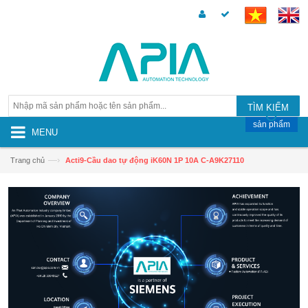
TÌM KIẾM
sản phẩm
MENU
—›
Trang chủ
Acti9-Cầu dao tự động iK60N 1P 10A C-A9K27110