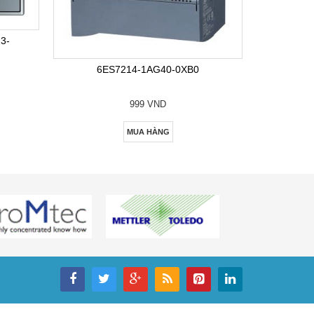
6E
3-
6ES7214-1AG40-0XB0
999 VND
MUA HÀNG