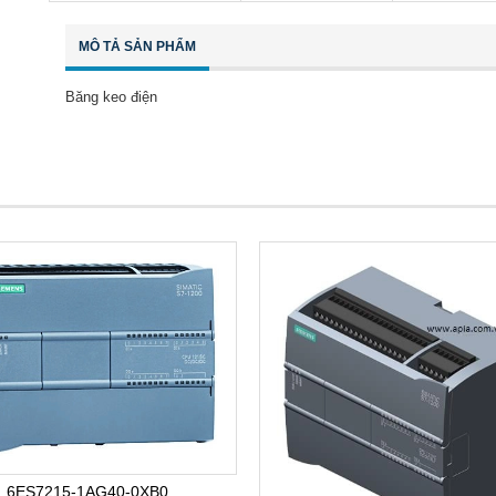
MÔ TẢ SẢN PHẨM
Băng keo điện
6ES7215-1AG40-0XB0