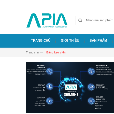
Chào mừng bạn đã đến với website APIA
TRANG CHỦ
GIỚI THIỆU
SẢN PHẨM
—›
Trang chủ
Băng keo điện