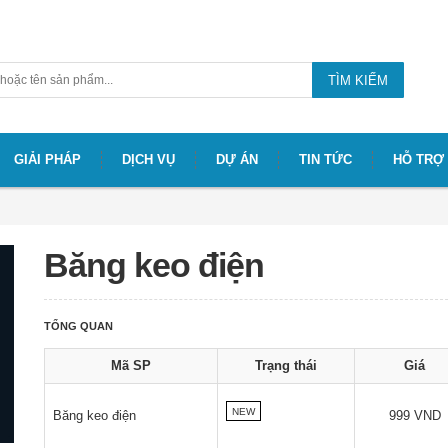
TÌM KIẾM
GIẢI PHÁP
DỊCH VỤ
DỰ ÁN
TIN TỨC
HỖ TRỢ
Băng keo điện
TỔNG QUAN
Mã SP
Trạng thái
Giá
NEW
Băng keo điện
999 VND