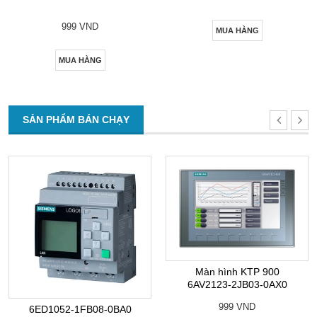
999 VND
MUA HÀNG
MUA HÀNG
SẢN PHẨM BÁN CHẠY
Màn hình KTP 900
6AV2123-2JB03-0AX0
999 VND
6ED1052-1FB08-0BA0