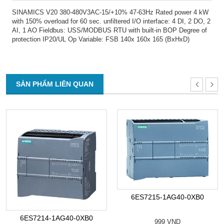
SINAMICS V20 380-480V3AC-15/+10% 47-63Hz Rated power 4 kW
with 150% overload for 60 sec. unfiltered I/O interface: 4 DI, 2 DO, 2
AI, 1 AO Fieldbus: USS/MODBUS RTU with built-in BOP Degree of
protection IP20/UL Op Variable: FSB 140x 160x 165 (BxHxD)
SẢN PHẨM LIÊN QUAN
6ES7215-1AG40-0XB0
6ES7214-1AG40-0XB0
999 VND