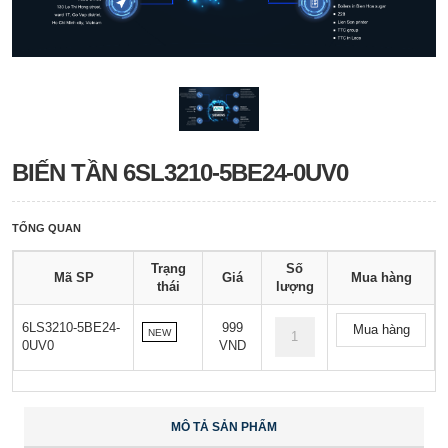
BIẾN TẦN 6SL3210-5BE24-0UV0
TỔNG QUAN
Trạng
Số
Mã SP
Giá
Mua hàng
thái
lượng
6LS3210-5BE24-
999
Mua hàng
NEW
0UV0
VND
MÔ TẢ SẢN PHẨM