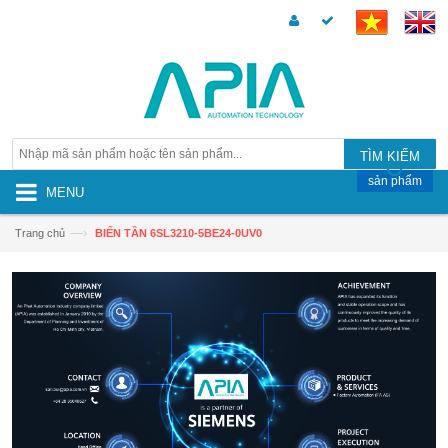
TÌM KIẾM
sản phẩm
MENU
—›
Trang chủ
BIẾN TẦN 6SL3210-5BE24-0UV0