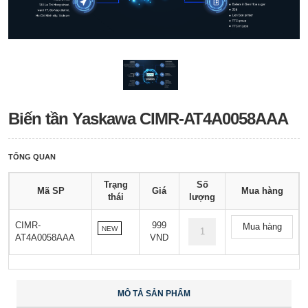
Biến tần Yaskawa CIMR-AT4A0058AAA
TỔNG QUAN
Trạng
Số
Mã SP
Giá
Mua hàng
thái
lượng
CIMR-
999
Mua hàng
NEW
AT4A0058AAA
VND
MÔ TẢ SẢN PHẨM