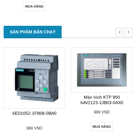
MUA HÀNG
SẢN PHẨM BÁN CHẠY
Màn hình KTP 900
6AV2123-2JB03-0AX0
999 VND
6ED1052-1FB08-0BA0
MUA HÀNG
999 VND