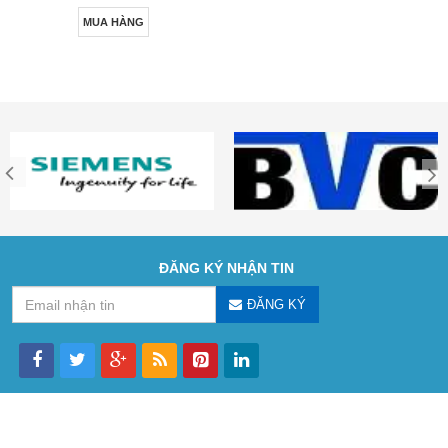
MUA HÀNG
ĐĂNG KÝ NHẬN TIN
ĐĂNG KÝ