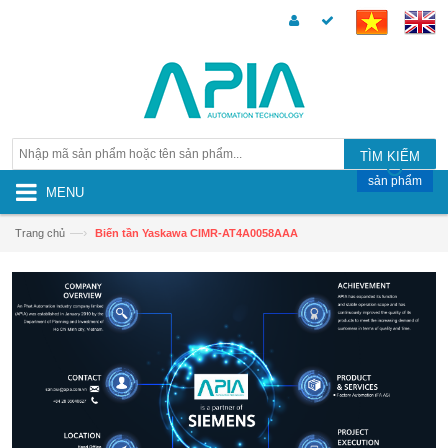
TÌM KIẾM
sản phẩm
MENU
—›
Trang chủ
Biến tần Yaskawa CIMR-AT4A0058AAA