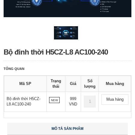
Bộ đinh thời H5CZ-L8 AC100-240
TỔNG QUAN
Trạng
Số
Mã SP
Giá
Mua hàng
thái
lượng
Bộ đinh thời H5CZ-
999
Mua hàng
NEW
L8 AC100-240
VND
MÔ TẢ SẢN PHẨM