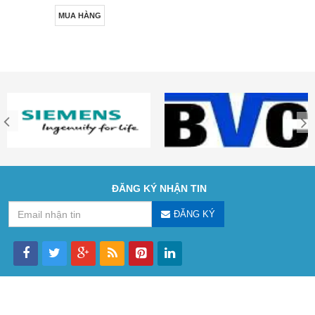
MUA HÀNG
ĐĂNG KÝ NHẬN TIN
ĐĂNG KÝ