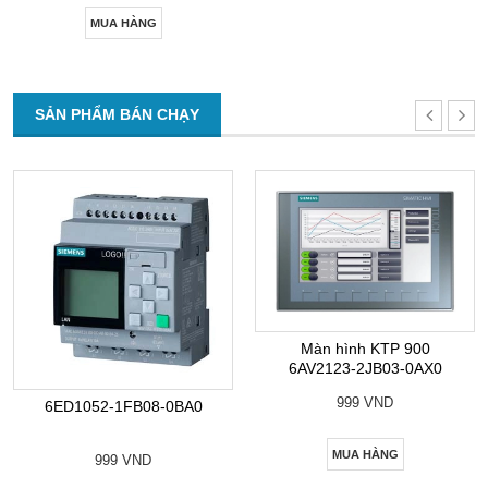
MUA HÀNG
SẢN PHẨM BÁN CHẠY
Màn hình KTP 900
6AV2123-2JB03-0AX0
999 VND
6ED1052-1FB08-0BA0
MUA HÀNG
999 VND