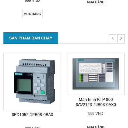
999 VND
MUA HÀNG
MUA HÀNG
SẢN PHẨM BÁN CHẠY
Màn hình KTP 900
6AV2123-2JB03-0AX0
999 VND
6ED1052-1FB08-0BA0
MUA HÀNG