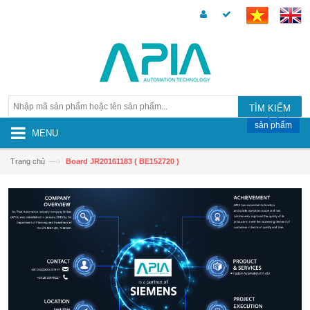
TÌM KIẾM
sản phẩm
MENU
—›
Trang chủ
Board JR20161183 ( BE152720 )