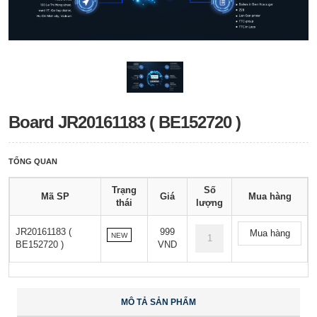
Board JR20161183 ( BE152720 )
TỔNG QUAN
Trạng
Số
Mã SP
Giá
Mua hàng
thái
lượng
JR20161183 (
999
Mua hàng
NEW
BE152720 )
VND
MÔ TẢ SẢN PHẨM