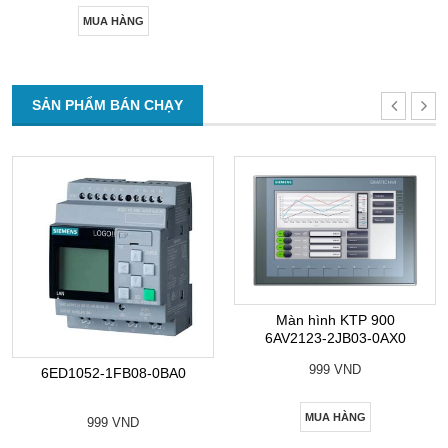
MUA HÀNG
SẢN PHẨM BÁN CHẠY
Màn hình KTP 900
6AV2123-2JB03-0AX0
999 VND
6ED1052-1FB08-0BA0
MUA HÀNG
999 VND