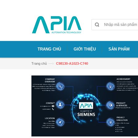
Chào mừng bạn đã đến với website APIA
TRANG CHỦ
GIỚI THIỆU
SẢN PHẨM
—›
Trang chủ
C98130-A1023-C740