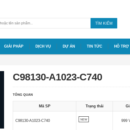
TÌM KIẾM
GIẢI PHÁP
DỊCH VỤ
DỰ ÁN
TIN TỨC
HỖ TRỢ
C98130-A1023-C740
TỔNG QUAN
Mã SP
Trạng thái
Gi
NEW
C98130-A1023-C740
999 