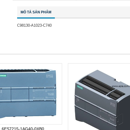
MÔ TẢ SẢN PHẨM
C98130-A1023-C740
6ES7215-1AG40-0XB0