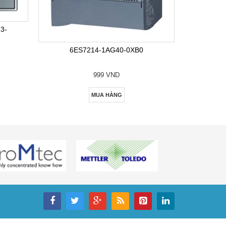
6E
3-
6ES7214-1AG40-0XB0
999 VND
MUA HÀNG