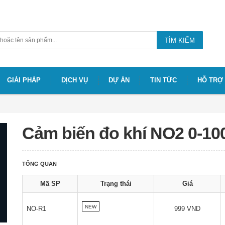
TÌM KIẾM
GIẢI PHÁP
DỊCH VỤ
DỰ ÁN
TIN TỨC
HỖ TRỢ
Cảm biến đo khí NO2 0-1
TỔNG QUAN
Mã SP
Trạng thái
Giá
NEW
NO-R1
999 VND