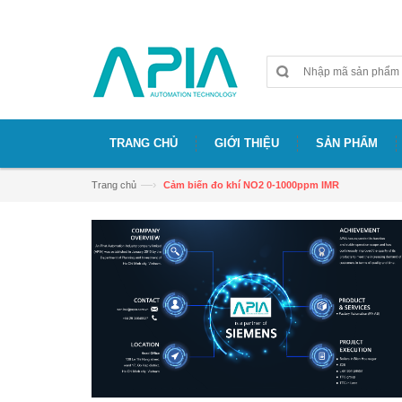
Chào mừng bạn đã đến với website APIA
TRANG CHỦ
GIỚI THIỆU
SẢN PHẨM
—›
Trang chủ
Cảm biến đo khí NO2 0-1000ppm IMR