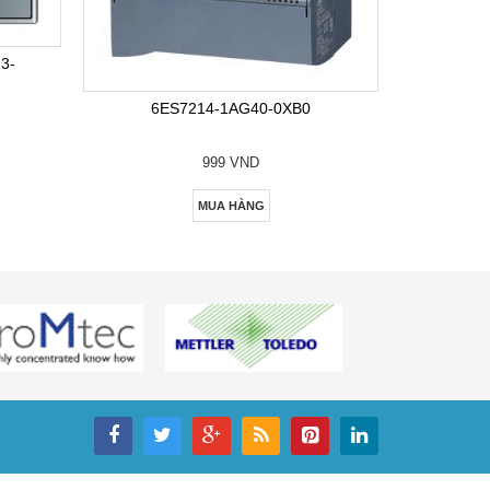
6E
3-
6ES7214-1AG40-0XB0
999 VND
MUA HÀNG