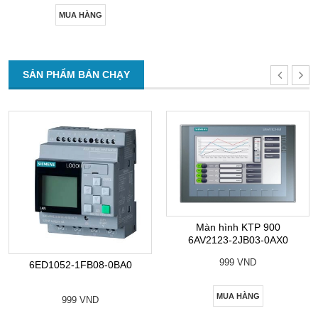
MUA HÀNG
SẢN PHẨM BÁN CHẠY
Màn hình KTP 900
6AV2123-2JB03-0AX0
999 VND
6ED1052-1FB08-0BA0
MUA HÀNG
999 VND