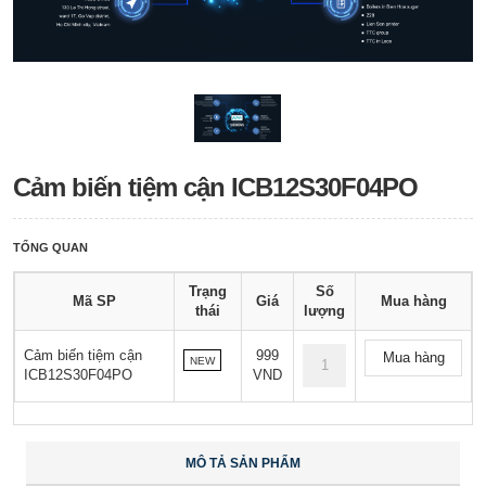
Cảm biến tiệm cận ICB12S30F04PO
TỔNG QUAN
Trạng
Số
Mã SP
Giá
Mua hàng
thái
lượng
Cảm biến tiệm cận
999
Mua hàng
NEW
ICB12S30F04PO
VND
MÔ TẢ SẢN PHẨM