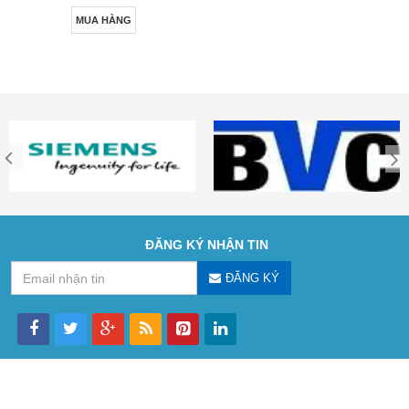
MUA HÀNG
ĐĂNG KÝ NHẬN TIN
ĐĂNG KÝ