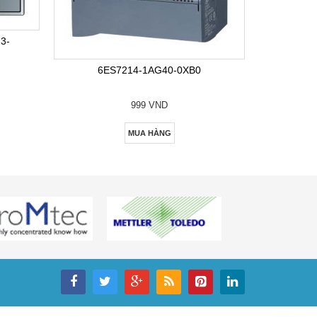
6E
3-
6ES7214-1AG40-0XB0
999 VND
MUA HÀNG