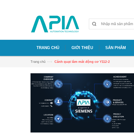
Chào mừng bạn đã đến với website APIA
TRANG CHỦ
GIỚI THIỆU
SẢN PHẨM
—›
Trang chủ
Cánh quạt làm mát động cơ Y112-2