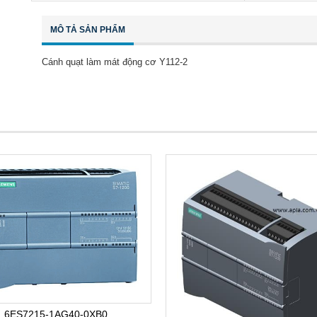
MÔ TẢ SẢN PHẨM
Cánh quạt làm mát động cơ Y112-2
6ES7215-1AG40-0XB0