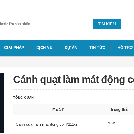
TÌM KIẾM
GIẢI PHÁP
DỊCH VỤ
DỰ ÁN
TIN TỨC
HỖ TRỢ
Cánh quạt làm mát động c
TỔNG QUAN
Mã SP
Trạng thái
NEW
Cánh quạt làm mát động cơ Y112-2