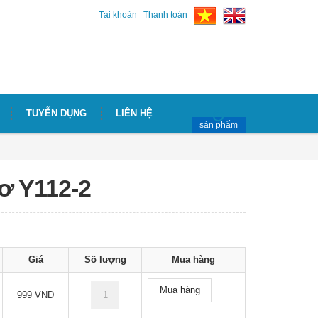
Tài khoản
Thanh toán
TUYỄN DỤNG
LIÊN HỆ
sản phẩm
ơ Y112-2
Giá
Số lượng
Mua hàng
Mua hàng
999 VND