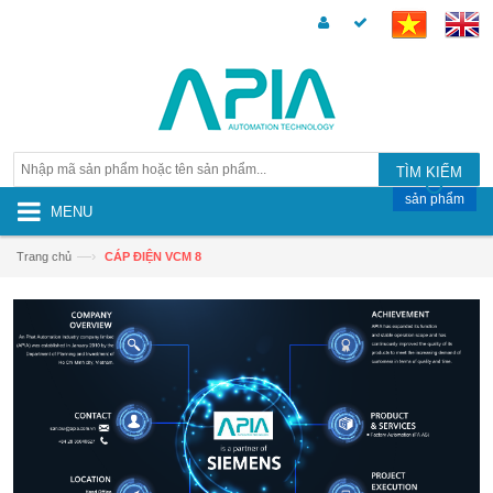
TÌM KIẾM
sản phẩm
MENU
—›
Trang chủ
CÁP ĐIỆN VCM 8