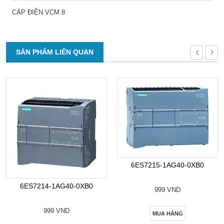
CÁP ĐIỆN VCM 8
SẢN PHẨM LIÊN QUAN
6ES7215-1AG40-0XB0
6ES7214-1AG40-0XB0
999 VND
999 VND
MUA HÀNG