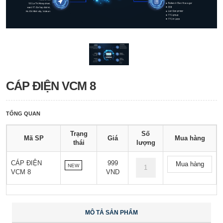
CÁP ĐIỆN VCM 8
TỔNG QUAN
Trạng
Số
Mã SP
Giá
Mua hàng
thái
lượng
CÁP ĐIỆN
999
Mua hàng
NEW
VCM 8
VND
MÔ TẢ SẢN PHẨM