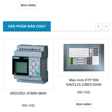
MUA HÀNG
SẢN PHẨM BÁN CHẠY
Màn hình KTP 900
6AV2123-2JB03-0AX0
999 VND
6ED1052-1FB08-0BA0
MUA HÀNG
999 VND