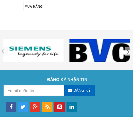
MUA HÀNG
ĐĂNG KÝ NHẬN TIN
ĐĂNG KÝ