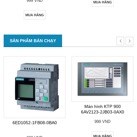
999 VND
MUA HÀNG
MUA HÀNG
SẢN PHẨM BÁN CHẠY
Màn hình KTP 900
6AV2123-2JB03-0AX0
999 VND
6ED1052-1FB08-0BA0
MUA HÀNG