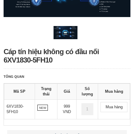
Cáp tín hiệu không có đầu nối
6XV1830-5FH10
TỔNG QUAN
Trạng
Số
Mã SP
Giá
Mua hàng
thái
lượng
6XV1830-
999
Mua hàng
NEW
5FH10
VND