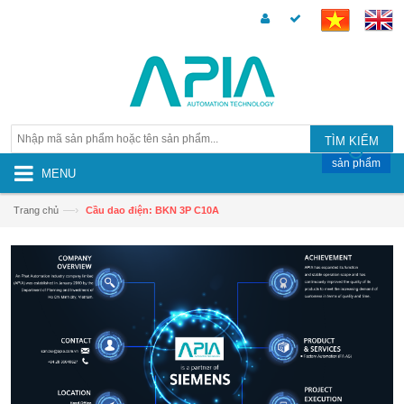
TÌM KIẾM
sản phẩm
MENU
—›
Trang chủ
Cầu dao điện: BKN 3P C10A