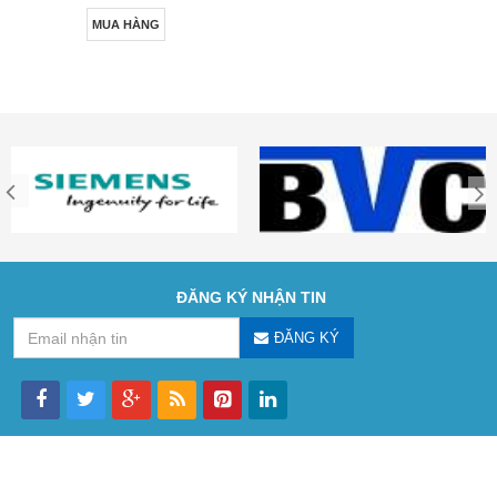
MUA HÀNG
ĐĂNG KÝ NHẬN TIN
ĐĂNG KÝ