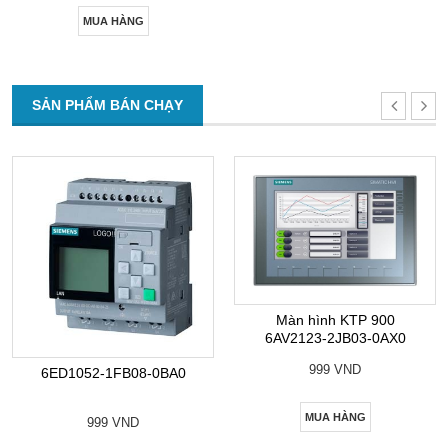
MUA HÀNG
SẢN PHẨM BÁN CHẠY
Màn hình KTP 900
6AV2123-2JB03-0AX0
999 VND
6ED1052-1FB08-0BA0
MUA HÀNG
999 VND