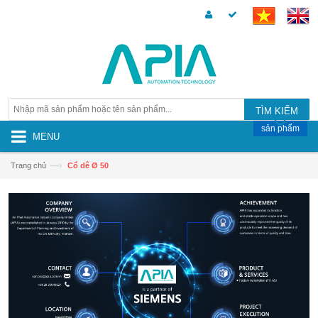
TÌM KIẾM
sản phẩm
MENU
—›
Trang chủ
Cổ dê Ø 50