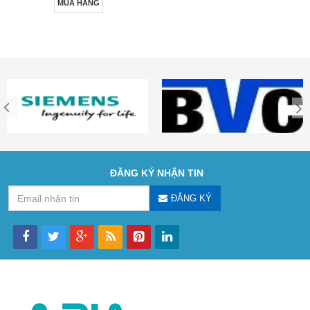
MUA HÀNG
ĐĂNG KÝ NHẬN TIN
ĐĂNG KÝ