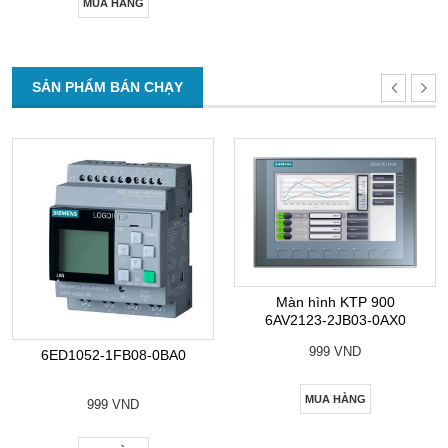
MUA HÀNG
SẢN PHẨM BÁN CHẠY
Màn hình KTP 900
6AV2123-2JB03-0AX0
999 VND
6ED1052-1FB08-0BA0
MUA HÀNG
999 VND