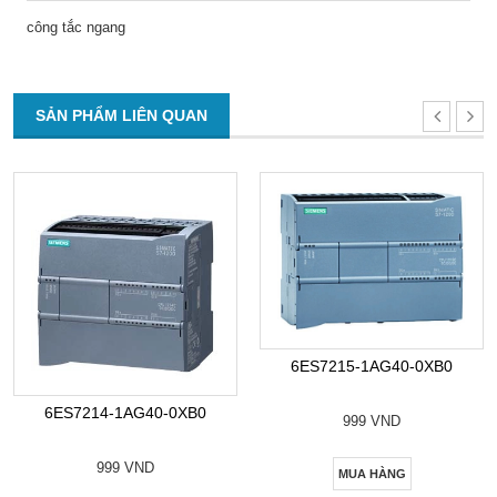
công tắc ngang
SẢN PHẨM LIÊN QUAN
6ES7215-1AG40-0XB0
6ES7214-1AG40-0XB0
999 VND
999 VND
MUA HÀNG