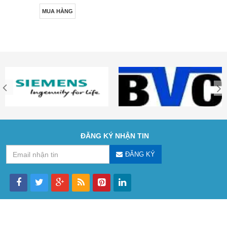
MUA HÀNG
ĐĂNG KÝ NHẬN TIN
ĐĂNG KÝ