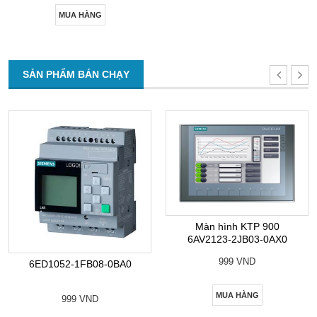
MUA HÀNG
SẢN PHẨM BÁN CHẠY
Màn hình KTP 900
6AV2123-2JB03-0AX0
999 VND
6ED1052-1FB08-0BA0
MUA HÀNG
999 VND