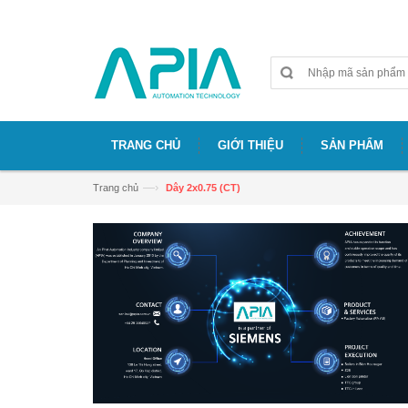
Chào mừng bạn đã đến với website APIA
TRANG CHỦ
GIỚI THIỆU
SẢN PHẨM
—›
Trang chủ
Dây 2x0.75 (CT)