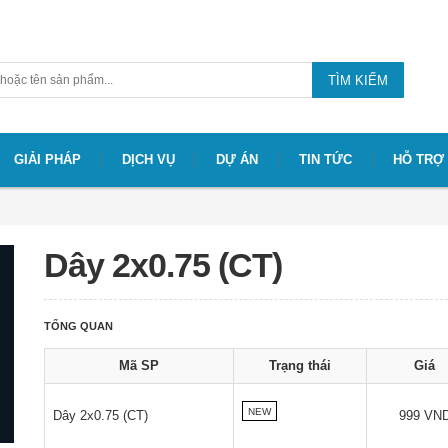
TÌM KIẾM
GIẢI PHÁP
DỊCH VỤ
DỰ ÁN
TIN TỨC
HỖ TRỢ
Dây 2x0.75 (CT)
TỔNG QUAN
Mã SP
Trạng thái
Giá
NEW
Dây 2x0.75 (CT)
999 VN