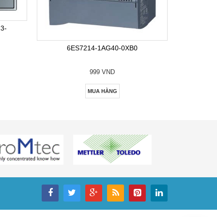
6E
3-
6ES7214-1AG40-0XB0
999 VND
MUA HÀNG