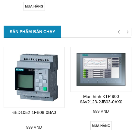
MUA HÀNG
SẢN PHẨM BÁN CHẠY
Màn hình KTP 900
6AV2123-2JB03-0AX0
999 VND
6ED1052-1FB08-0BA0
MUA HÀNG
999 VND