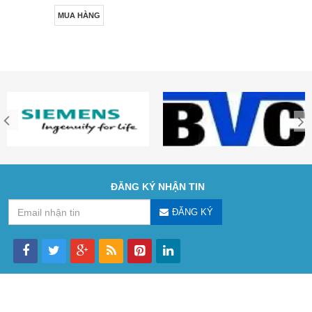
MUA HÀNG
ĐĂNG KÝ NHẬN TIN
ĐĂNG KÝ