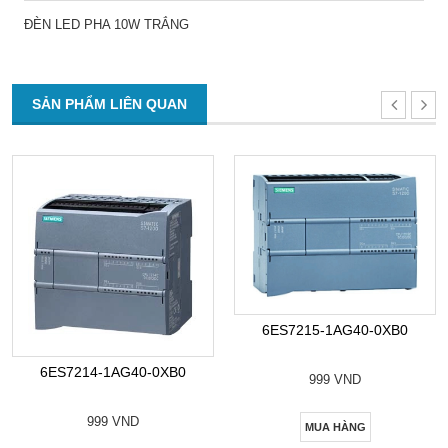
ĐÈN LED PHA 10W TRẮNG
SẢN PHẨM LIÊN QUAN
6ES7215-1AG40-0XB0
6ES7214-1AG40-0XB0
999 VND
999 VND
MUA HÀNG