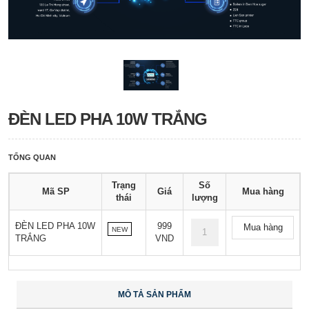
ĐÈN LED PHA 10W TRẮNG
TỔNG QUAN
Trạng
Số
Mã SP
Giá
Mua hàng
thái
lượng
ĐÈN LED PHA 10W
999
Mua hàng
NEW
TRẮNG
VND
MÔ TẢ SẢN PHẨM