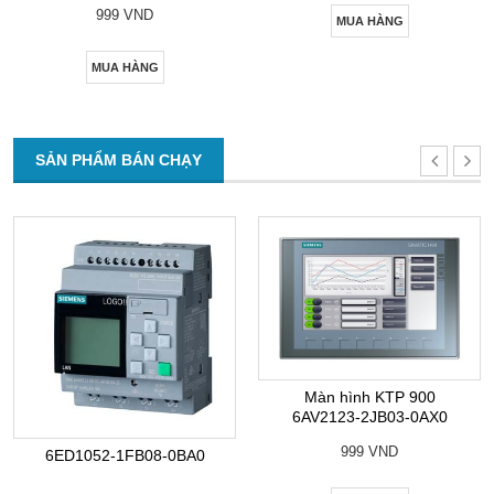
999 VND
MUA HÀNG
MUA HÀNG
SẢN PHẨM BÁN CHẠY
Màn hình KTP 900
6AV2123-2JB03-0AX0
999 VND
6ED1052-1FB08-0BA0