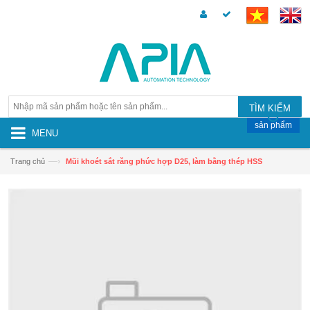
TÌM KIẾM
sản phẩm
MENU
—›
Trang chủ
Mũi khoét sắt răng phức hợp D25, làm bằng thép HSS