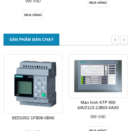
999 VND
MUA HÀNG
MUA HÀNG
SẢN PHẨM BÁN CHẠY
Màn hình KTP 900
6AV2123-2JB03-0AX0
999 VND
6ED1052-1FB08-0BA0
MUA HÀNG