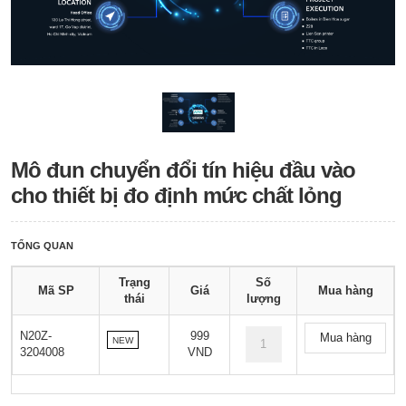
Mô đun chuyển đổi tín hiệu đầu vào
cho thiết bị đo định mức chất lỏng
TỔNG QUAN
Trạng
Số
Mã SP
Giá
Mua hàng
thái
lượng
N20Z-
999
Mua hàng
NEW
3204008
VND