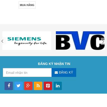
MUA HÀNG
ĐĂNG KÝ NHẬN TIN
ĐĂNG KÝ