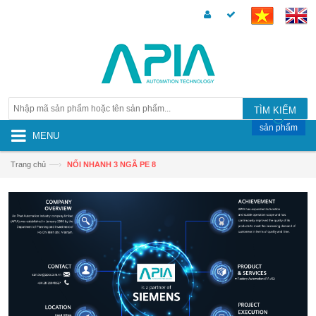
TÌM KIẾM
sản phẩm
MENU
—›
Trang chủ
NỐI NHANH 3 NGÃ PE 8