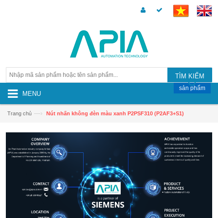
TÌM KIẾM
sản phẩm
MENU
—›
Trang chủ
Nút nhấn không đèn màu xanh P2PSF310 (P2AF3+S1)