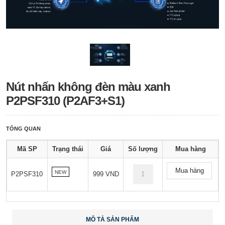
Nút nhấn không đèn màu xanh
P2PSF310 (P2AF3+S1)
TỔNG QUAN
Mã SP
Trạng thái
Giá
Số lượng
Mua hàng
Mua hàng
NEW
P2PSF310
999 VND
MÔ TẢ SẢN PHẨM