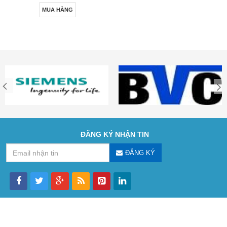
MUA HÀNG
ĐĂNG KÝ NHẬN TIN
ĐĂNG KÝ