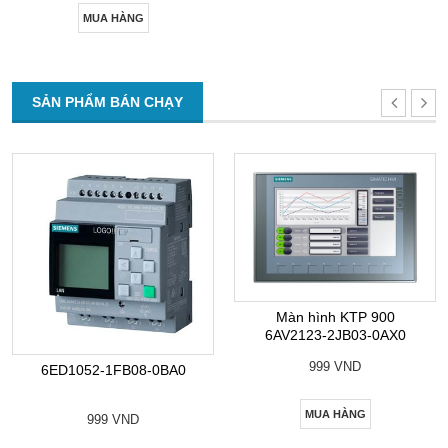
MUA HÀNG
SẢN PHẨM BÁN CHẠY
Màn hình KTP 900
6AV2123-2JB03-0AX0
999 VND
6ED1052-1FB08-0BA0
MUA HÀNG
999 VND